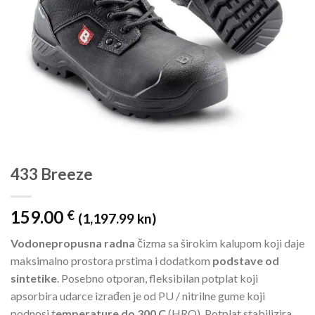
433 Breeze
159.00
€
(1,197.99 kn)
Vodonepropusna radna
čizma sa širokim kalupom koji daje
maksimalno prostora prstima i dodatkom
podstave od
sintetike
. Posebno otporan, fleksibilan potplat koji
apsorbira udarce izrađen je od PU / nitrilne gume koji
podnosi t
emperature do 300 C
(HRO). Potplat stabilizira