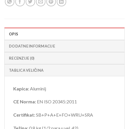
OPIS
DODATNE INFORMACIJE
RECENZIJE (0)
TABLICA VELIČINA
Kapica:
Aluminij
CE Norma:
EN ISO 20345:2011
Certifikat:
SB+P+A+E+FO+WRU+SRA
Težina:
0,8 kg (1/2 para u vel. 42)