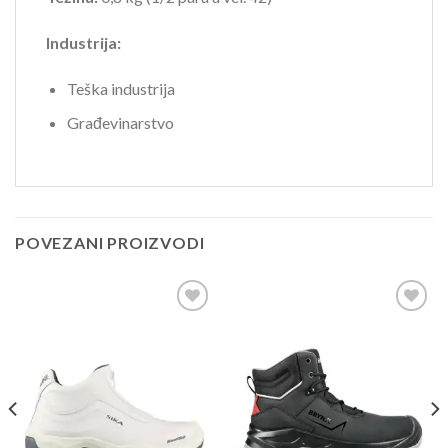
Industrija:
Teška industrija
Građevinarstvo
POVEZANI PROIZVODI
Dodaj
Dodaj
u
u
listu
listu
želja
želja