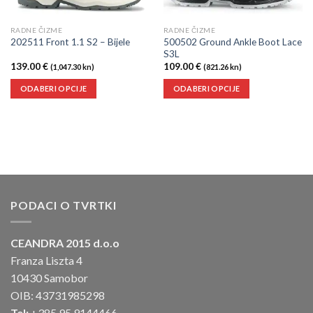
RADNE ČIZME
RADNE ČIZME
500502 Ground Ankle Boot Lace
202511 Front 1.1 S2 – Bijele
S3L
139.00
€
109.00
€
(1,047.30 kn)
(821.26 kn)
ODABERI OPCIJE
ODABERI OPCIJE
PODACI O TVRTKI
CEANDRA 2015 d.o.o
Franza Liszta 4
10430 Samobor
OIB: 43731985298
Tel:
+385 95 9144466