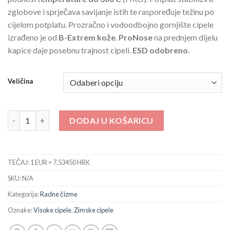
zglobove i sprječava savijanje istih te raspoređuje težinu po
cijelom potplatu. Prozračno i vodoodbojno gornjište cipele
izrađeno je od
B-Extrem kože
.
ProNose
na prednjem dijelu
kapice daje posebnu trajnost cipeli.
ESD odobreno
.
Veličina
433 Breeze količina
DODAJ U KOŠARICU
TEČAJ: 1 EUR = 7,53450 HRK
SKU:
N/A
Kategorija:
Radne čizme
Oznake:
Visoke cipele
,
Zimske cipele