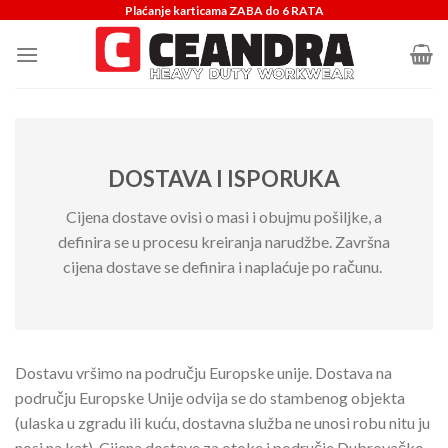
Skip
Plaćanje karticama ZABA do 6 RATA
to
content
DOSTAVA I ISPORUKA
Cijena dostave ovisi o masi i obujmu pošiljke, a
definira se u procesu kreiranja narudžbe. Završna
cijena dostave se definira i naplaćuje po računu.
Dostavu vršimo na području Europske unije. Dostava na
području Europske Unije odvija se do stambenog objekta
(ulaska u zgradu ili kuću, dostavna služba ne unosi robu nitu ju
nosi na kat). Cijena dostave za otoke i područje Dubrovačko-