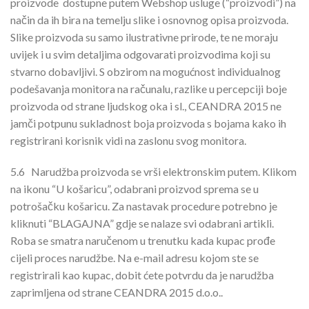
proizvode dostupne putem Webshop usluge (“proizvodi”) na
način da ih bira na temelju slike i osnovnog opisa proizvoda.
Slike proizvoda su samo ilustrativne prirode, te ne moraju
uvijek i u svim detaljima odgovarati proizvodima koji su
stvarno dobavljivi. S obzirom na mogućnost individualnog
podešavanja monitora na računalu, razlike u percepciji boje
proizvoda od strane ljudskog oka i sl., CEANDRA 2015 ne
jamči potpunu sukladnost boja proizvoda s bojama kako ih
registrirani korisnik vidi na zaslonu svog monitora.
5.6
Narudžba proizvoda se vrši elektronskim putem. Klikom
na ikonu “U košaricu”, odabrani proizvod sprema se u
potrošačku košaricu. Za nastavak procedure potrebno je
kliknuti “BLAGAJNA” gdje se nalaze svi odabrani artikli.
Roba se smatra naručenom u trenutku kada kupac prođe
cijeli proces narudžbe. Na e-mail adresu kojom ste se
registrirali kao kupac, dobit ćete potvrdu da je narudžba
zaprimljena od strane CEANDRA 2015 d.o.o..