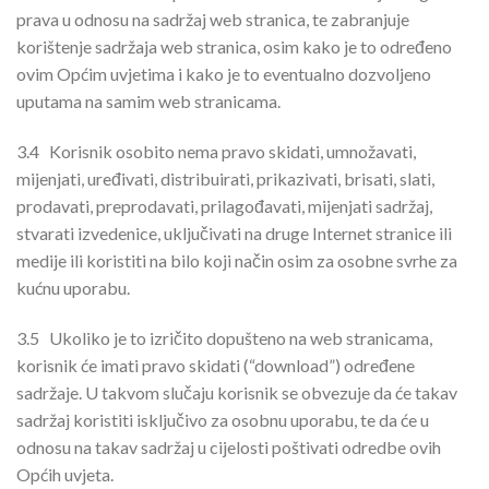
prava u odnosu na sadržaj web stranica, te zabranjuje
korištenje sadržaja web stranica, osim kako je to određeno
ovim Općim uvjetima i kako je to eventualno dozvoljeno
uputama na samim web stranicama.
3.4
Korisnik osobito nema pravo skidati, umnožavati,
mijenjati, uređivati, distribuirati, prikazivati, brisati, slati,
prodavati, preprodavati, prilagođavati, mijenjati sadržaj,
stvarati izvedenice, uključivati na druge Internet stranice ili
medije ili koristiti na bilo koji način osim za osobne svrhe za
kućnu uporabu.
3.5
Ukoliko je to izričito dopušteno na web stranicama,
korisnik će imati pravo skidati (“download”) određene
sadržaje. U takvom slučaju korisnik se obvezuje da će takav
sadržaj koristiti isključivo za osobnu uporabu, te da će u
odnosu na takav sadržaj u cijelosti poštivati odredbe ovih
Općih uvjeta.