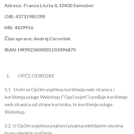
Adresa: Franza Liszta 4, 10430 Samobor
OIB: 43731985298
MB: 4429916
Član uprave: Andrej Cerovšek
IBAN: HR9023600001102496870
OPĆE ODREDBE
1.1
Ovim se Općim uvjetima korištenja web stranica i
korištenja usluge Webshop (“Opći uvjeti”) uređuje korištenje
web stranica od strane korisnika, te korištenje usluge
Webshop.
1.2 U Općim uvjetima pojmovi pisani podebljanim slovima
imaju sljedeće značenje: