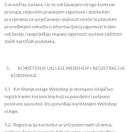
CorvusPay sustava. Uz to održavanjem stroge kontrole
pristupa, redovitim praćenjem sigurnosti i dubinskim
provjerama za sprječavanje ranjivosti mreže te planskim
provođenjem odredbi o informacijskoj sigurnosti trajno
održavaju i unaprjeđuju stupanj sigurnosti sustava zaštitom
Vaših kartičnih podataka.
KORIŠTENJE USLUGE WEBSHOP I REGISTRACIJA
KORISNIKA
5.1
Korištenje usluge Webshop je dostupno isključivo
registriranim korisnicima koji su punoljetni i potpuno
poslovno sposobni, što potvrđuju korištenjem Webshop
usluge.
5.2.
Registracija korisnika se vrši putem web stranica,
prilikom čega će korisnik biti obvezan upisati određene