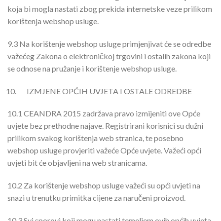
koja bi mogla nastati zbog prekida internetske veze prilikom
korištenja webshop usluge.
9.3
Na korištenje webshop usluge primjenjivat će se odredbe
važećeg Zakona o elektroničkoj trgovini i ostalih zakona koji
se odnose na pružanje i korištenje webshop usluge.
IZMJENE OPĆIH UVJETA I OSTALE ODREDBE
10.1
CEANDRA 2015 zadržava pravo izmijeniti ove Opće
uvjete bez prethodne najave. Registrirani korisnici su dužni
prilikom svakog korištenja web stranica, te posebno
webshop usluge provjeriti važeće Opće uvjete. Važeći opći
uvjeti bit će objavljeni na web stranicama.
10.2
Za korištenje webshop usluge važeći su opći uvjeti na
snazi u trenutku primitka cijene za naručeni proizvod.
10.3
Svi sporovi koji mogu nastati temeljem ovih općih uvjeta