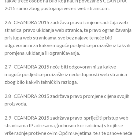
takve treće osobe na bilo koji način povezane s CEANDRA
2015 samo zbog postojanja veze s web stranicom.
2.6
CEANDRA 2015 zadržava pravo izmjene sadržaja web
stranica, pravo ukidanja web stranica, te pravo ograničavanja
pristupa web stranicama, sve bez najave te neće biti
odgovoran ni za kakve moguće posljedice proizašle iz takvih
promjena, ukidanja ili ograničavanja.
2.7
CEANDRA 2015 neće biti odgovoran ni za kakve
moguće posljedice proizašle iz nedostupnosti web stranica
zbog bilo kakvih tehničkih razloga.
2.8
CEANDRA 2015 zadržava pravo promjene cijena svojih
proizvoda.
2.9
CEANDRA 2015 zadržava pravo spriječiti pristup web
stranicama IP adresama, (odnosno korisnicima) s kojih se
vrše radnje protivne ovim Općim uvjetima, te s te osnove neće