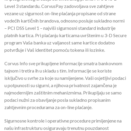
Level 3 standardu. CorvusPay zadovoljava sve zahtjeve
vezane uz sigurnost on-line plaćanja propisane od strane
vodećih kartičnih brandova, odnosno posluje sukladno normi
– PCI DSS Level 1 – najviši sigurnosni standard industrije
platnih kartica. Pri plaćanju karticama uvrštenim u 3-D Secure
program Vaša banka uz valjanost same kartice dodatno
potvrđuje i Vaš identitet pomoću tokena ili lozinke.
Corvus Info sve prikupljene informacije smatra bankovnom
tajnom i tretira ih u skladu s tim. Informacije se koriste
isključivo u svrhe za koje su namijenjene. Vaši osjetljivi podaci
u potpunosti su sigurni, a njihova privatnost zajamčena je
najmodernijim zaštitnim mehanizmima. Prikupljaju se samo
podaci nužni za obavljanje posla sukladno propisanim
zahtjevnim procedurama za on-line plaćanje.
Sigurnosne kontrole i operativne procedure primijenjene na
našu infrastrukturu osiguravaju trenutnu pouzdanost