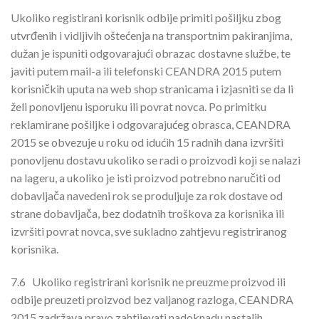
Ukoliko registirani korisnik odbije primiti pošiljku zbog
utvrđenih i vidljivih oštećenja na transportnim pakiranjima,
dužan je ispuniti odgovarajući obrazac dostavne službe, te
javiti putem mail-a ili telefonski CEANDRA 2015 putem
korisničkih uputa na web shop stranicama i izjasniti se da li
želi ponovljenu isporuku ili povrat novca. Po primitku
reklamirane pošiljke i odgovarajućeg obrasca, CEANDRA
2015 se obvezuje u roku od idućih 15 radnih dana izvršiti
ponovljenu dostavu ukoliko se radi o proizvodi koji se nalazi
na lageru, a ukoliko je isti proizvod potrebno naručiti od
dobavljača navedeni rok se produljuje za rok dostave od
strane dobavljača, bez dodatnih troškova za korisnika ili
izvršiti povrat novca, sve sukladno zahtjevu registriranog
korisnika.
7.6
Ukoliko registrirani korisnik ne preuzme proizvod ili
odbije preuzeti proizvod bez valjanog razloga, CEANDRA
2015 zadržava pravo zahtijevati nadoknadu nastalih