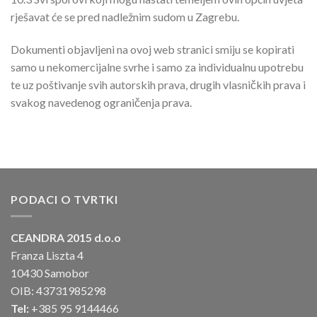
rješavat će se pred nadležnim sudom u Zagrebu.
Dokumenti objavljeni na ovoj web stranici smiju se kopirati
samo u nekomercijalne svrhe i samo za individualnu upotrebu
te uz poštivanje svih autorskih prava, drugih vlasničkih prava i
svakog navedenog ograničenja prava.
PODACI O TVRTKI
CEANDRA 2015 d.o.o
Franza Liszta 4
10430 Samobor
OIB: 43731985298
Tel:
+385 95 9144466