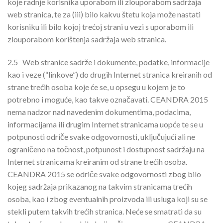
koje radnje korisnika uporabom ili zlouporabom sadržaja
web stranica, te za (iii) bilo kakvu štetu koja može nastati
korisniku ili bilo kojoj trećoj strani u vezi s uporabom ili
zlouporabom korištenja sadržaja web stranica.
2.5
Web stranice sadrže i dokumente, podatke, informacije
kao i veze (“linkove”) do drugih Internet stranica kreiranih od
strane trećih osoba koje će se, u opsegu u kojem je to
potrebno i moguće, kao takve označavati. CEANDRA 2015
nema nadzor nad navedenim dokumentima, podacima,
informacijama ili drugim Internet stranicama uopće te se u
potpunosti odriče svake odgovornosti, uključujući ali ne
ograničeno na točnost, potpunost i dostupnost sadržaju na
Internet stranicama kreiranim od strane trećih osoba.
CEANDRA 2015 se odriče svake odgovornosti zbog bilo
kojeg sadržaja prikazanog na takvim stranicama trećih
osoba, kao i zbog eventualnih proizvoda ili usluga koji su se
stekli putem takvih trećih stranica. Neće se smatrati da su