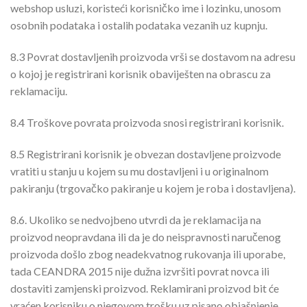
webshop usluzi, koristeći korisničko ime i lozinku, unosom
osobnih podataka i ostalih podataka vezanih uz kupnju.
8.3
Povrat dostavljenih proizvoda vrši se dostavom na adresu
o kojoj je registrirani korisnik obaviješten na obrascu za
reklamaciju.
8.4
Troškove povrata proizvoda snosi registrirani korisnik.
8.5
Registrirani korisnik je obvezan dostavljene proizvode
vratiti u stanju u kojem su mu dostavljeni i u originalnom
pakiranju (trgovačko pakiranje u kojem je roba i dostavljena).
8.6.
Ukoliko se nedvojbeno utvrdi da je reklamacija na
proizvod neopravdana ili da je do neispravnosti naručenog
proizvoda došlo zbog neadekvatnog rukovanja ili uporabe,
tada CEANDRA 2015 nije dužna izvršiti povrat novca ili
dostaviti zamjenski proizvod. Reklamirani proizvod bit će
vraćen korisniku o njegovom trošku uz pisano objašnjenje