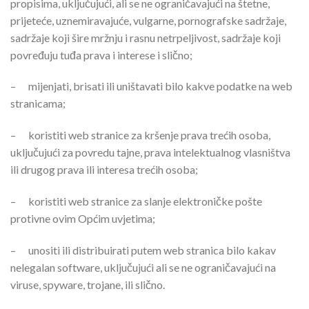
propisima, uključujući, ali se ne ograničavajući na štetne,
prijeteće, uznemiravajuće, vulgarne, pornografske sadržaje,
sadržaje koji šire mržnju i rasnu netrpeljivost, sadržaje koji
povređuju tuđa prava i interese i slično;
–
mijenjati, brisati ili uništavati bilo kakve podatke na web
stranicama;
–
koristiti web stranice za kršenje prava trećih osoba,
uključujući za povredu tajne, prava intelektualnog vlasništva
ili drugog prava ili interesa trećih osoba;
–
koristiti web stranice za slanje elektroničke pošte
protivne ovim Općim uvjetima;
–
unositi ili distribuirati putem web stranica bilo kakav
nelegalan software, uključujući ali se ne ograničavajući na
viruse, spyware, trojane, ili slično.