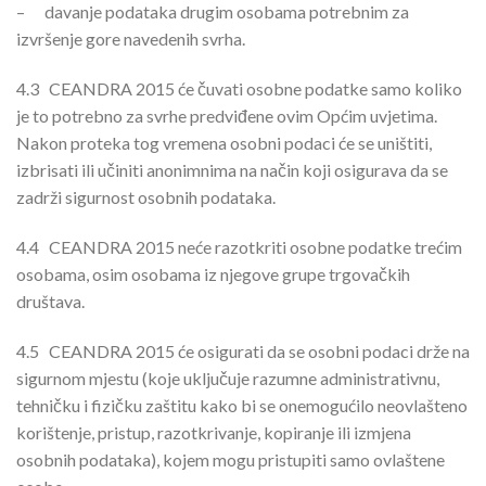
–
davanje podataka drugim osobama potrebnim za
izvršenje gore navedenih svrha.
4.3
CEANDRA 2015 će čuvati osobne podatke samo koliko
je to potrebno za svrhe predviđene ovim Općim uvjetima.
Nakon proteka tog vremena osobni podaci će se uništiti,
izbrisati ili učiniti anonimnima na način koji osigurava da se
zadrži sigurnost osobnih podataka.
4.4
CEANDRA 2015 neće razotkriti osobne podatke trećim
osobama, osim osobama iz njegove grupe trgovačkih
društava.
4.5
CEANDRA 2015 će osigurati da se osobni podaci drže na
sigurnom mjestu (koje uključuje razumne administrativnu,
tehničku i fizičku zaštitu kako bi se onemogućilo neovlašteno
korištenje, pristup, razotkrivanje, kopiranje ili izmjena
osobnih podataka), kojem mogu pristupiti samo ovlaštene