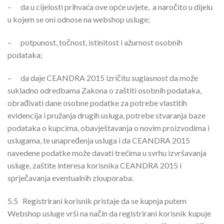
–
da u cijelosti prihvaća ove opće uvjete, a naročito u dijelu
u kojem se oni odnose na webshop usluge;
–
potpunost, točnost, istinitost i ažurnost osobnih
podataka;
–
da daje CEANDRA 2015 izričitu suglasnost da može
sukladno odredbama Zakona o zaštiti osobnih podataka,
obrađivati dane osobne podatke za potrebe vlastitih
evidencija i pružanja drugih usluga, potrebe stvaranja baze
podataka o kupcima, obavještavanja o novim proizvodima i
uslugama, te unapređenja usluga i da CEANDRA 2015
navedene podatke može davati trećima u svrhu izvršavanja
usluge, zaštite interesa korisnika CEANDRA 2015 i
sprječavanja eventualnih zlouporaba.
5.5
Registrirani korisnik pristaje da se kupnja putem
Webshop usluge vrši na način da registrirani korisnik kupuje