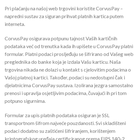
Pri plaćanju na našoj web trgovini koristite CorvusPay –
napredni sustav za siguran prihvat platnih kartica putem
interneta.
CorvusPay osigurava potpunu tajnost Vaših kartičnih
podataka već od trenutka kada ih upišete u CorvusPay platni
formular. Platni podaci prosljeđuju se šifrirano od Vašeg web
preglednika do banke koja je izdala Vašu karticu. Naša
trgovina nikada ne dolazi u kontakt s cjelovitim podacima o
Vašoj platnoj kartici. Također, podaci su nedostupni čak i
djelatnicima CorvusPay sustava. Izolirana jezgra samostalno
prenosi i upravlja osjetljivim podacima, čuvajući ih pri tom
potpuno sigurnima.
Formular za upis platnih podataka osiguran je SSL
transportnom šifrom najveće pouzdanosti. Svi skladišteni
podaci dodatno su zaštićeni šifriranjem, korištenjem
kriptografskog uređaja certificiranog prema FIPS 140-2