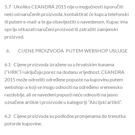
5.7
Ukoliko CEANDRA 2015 nije u mogućnosti isporučiti
neki od naručenih proizvoda, kontaktirat će kupca telefonski
ili putem e-mail-a te ga obavijestiti o navedenom. Kupac ima
opciju otkazati naručeni proizvod ili zatražiti zamjenski
proizvod.
CIJENE PROIZVODA PUTEM WEBSHOP USLUGE
6.1
Cijene proizvoda izražene su u hrvatskim kunama
(“HRK”) i uključuju porez na dodanu vrijednost. CEANDRA
2015 može odrediti određene popuste na kupovinu putem
webshop-a koji se mogu odnositi na određeno vremensko
razdoblje, ali se navedeni popusti neće odnositi na jasno
označene artikle i proizvode u kategoriji “Akcijski artikli”.
6.2
Cijene proizvoda su podložne promjenama do trenutka
potvrde kupovine.