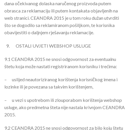
dana očekivanog dolaska naručenog proizvoda putem
obrasca za reklamaciju ili putem kontakata objavljenih na
web stranici. CEANDRA 2015 je u tom roku dužan utvrditi
što se dogodilo sa reklamiranom pošiljkom, te korisnika
obavijestiti o daljnjem rješavanju reklamacije.
OSTALI UVJETI WEBSHOP USLUGE
9.1
CEANDRA 2015 ne snosi odgovornost za eventualnu
štetu koja može nastati registriranom korisniku i trećima:
–
uslijed neautoriziranog korištenja korisničkog imena i
lozinke ili je povezana sa takvim korištenjem,
–
u vezi s upotrebom ili zlouporabom korištenja webshop
usluge, ako predmetna šteta nije nastala krivnjom CEANDRA
2015.
9.2
CEANDRA 2015 ne snosi odgovornost za bilo koju štetu