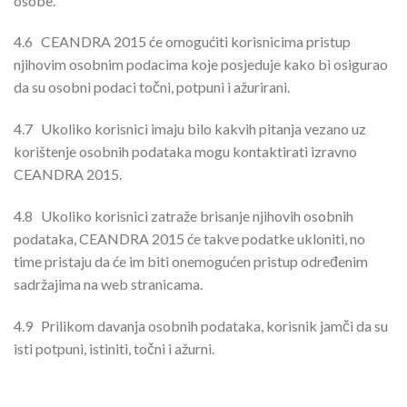
osobe.
4.6
CEANDRA 2015 će omogućiti korisnicima pristup
njihovim osobnim podacima koje posjeduje kako bi osigurao
da su osobni podaci točni, potpuni i ažurirani.
4.7
Ukoliko korisnici imaju bilo kakvih pitanja vezano uz
korištenje osobnih podataka mogu kontaktirati izravno
CEANDRA 2015.
4.8
Ukoliko korisnici zatraže brisanje njihovih osobnih
podataka, CEANDRA 2015 će takve podatke ukloniti, no
time pristaju da će im biti onemogućen pristup određenim
sadržajima na web stranicama.
4.9
Prilikom davanja osobnih podataka, korisnik jamči da su
isti potpuni, istiniti, točni i ažurni.