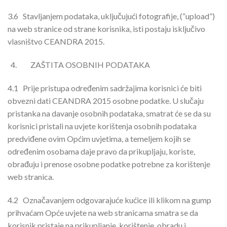
3.6
Stavljanjem podataka, uključujući fotografije, (“upload”)
na web stranice od strane korisnika, isti postaju isključivo
vlasništvo CEANDRA 2015.
ZAŠTITA OSOBNIH PODATAKA
4.1
Prije pristupa određenim sadržajima korisnici će biti
obvezni dati CEANDRA 2015 osobne podatke. U slučaju
pristanka na davanje osobnih podataka, smatrat će se da su
korisnici pristali na uvjete korištenja osobnih podataka
predviđene ovim Općim uvjetima, a temeljem kojih se
određenim osobama daje pravo da prikupljaju, koriste,
obrađuju i prenose osobne podatke potrebne za korištenje
web stranica.
4.2
Označavanjem odgovarajuće kućice ili klikom na gump
prihvaćam Opće uvjete na web stranicama smatra se da
korisnik pristaje na prikupljanje, korištenje, obradu i