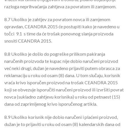
razloga neprihvaćanja zahtjeva za povratom ili zamjenom.
8.7
Ukoliko je zahtjev za povratom novca ili zamjenom
opravdan, CEANDRA 2015 će postupiti kako je navedeno u
točci 9.1 s time da će trošak ponovnog slanja proizvoda
snositi CEANDRA 2015.
8.8
Ukoliko je došlo do pogreške prilikom pakiranja
naručenih proizvoda te kupac nije dobio naručeni proizvod
već neki drugi, dužan je navedeno prijaviti putem obrasca za
reklamaciju u roku od osam (8) dana. U tom slučaju, korisnik
vraća krivo isporučen proizvod na trošak CEANDRA 2015
koji se obvezuje isporučiti naručeni proizvod ili izvršiti povrat
novca (sukladno zahtjevu korisnika) u roku od petnaest (15)
dana od zaprimljenog krivo isporučenog artikla.
8.9
Ukoliko korisnik nije dobio naručeni i plaćeni proizvod,
dužan je to prijaviti u roku od osam (8) kalendarskih dana od