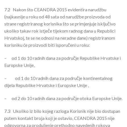
7.2
Nakon što CEANDRA 2015 evidentira narudžbu
(najkasnije u roku od 48 sata od narudžbe proizvoda od
strane registriranog korisnika što se primjenjuje isključivo
ukoliko takav rok istječe tijekom radnog dana u Republici
Hrvatskoj, te se ne odnosi na neradne dane) registriranom
korisniku će proizvodi biti isporučeni u roku:
–
od 1 do 10 radnih dana za područje Republike Hrvatske i
Europske Unije,
– od 1 do 10 radnih dana za područje kontinentalnog
dijela Republike Hrvatske i Europske Unije ,
–
od 2 do 10 radnih dana za područje otoka Europske Unije.
7.3
Ukoliko iz bilo kojeg razloga Korisnik nije bio dostupan
putem kontakt broja koji je ostavio, CEANDRA 2015 nije
odgovorna za produljenje prethodno navedenih rokova