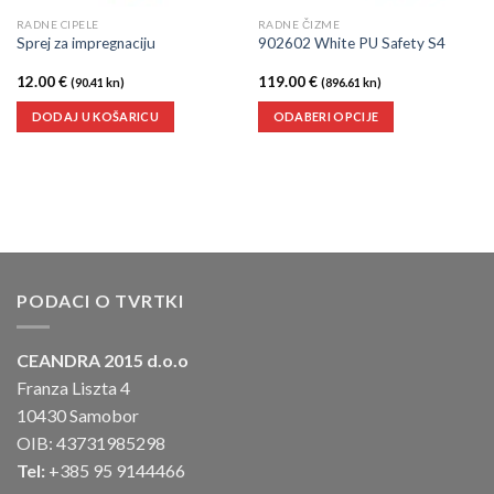
RADNE CIPELE
RADNE ČIZME
Sprej za impregnaciju
902602 White PU Safety S4
12.00
€
119.00
€
(90.41 kn)
(896.61 kn)
DODAJ U KOŠARICU
ODABERI OPCIJE
PODACI O TVRTKI
CEANDRA 2015 d.o.o
Franza Liszta 4
10430 Samobor
OIB: 43731985298
Tel:
+385 95 9144466