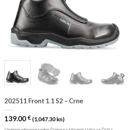
202511 Front 1.1 S2 – Crne
139.00
€
(1,047.30 kn)
Iznimno
otporne radne čizme
na
klizanje
i
lako se
čisti
s