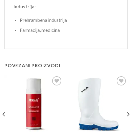
Industrija:
Prehrambena industrija
Farmacija, medicina
POVEZANI PROIZVODI
Dodaj
Dodaj
u
u
listu
listu
želja
želja