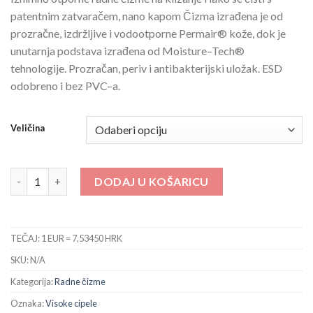
patentnim
zatvaračem
,
nano
kapom
Č
izma
izrađena
je
od
prozračne
,
izdržljive
i
vodootporne
Permair
®
kože
,
dok
je
unutarnja
podstava
izrađena
od
Moisture
–
Tech
®
tehnologije.
Prozračan
,
periv
i
antibakterijski
uložak
.
ESD
odobreno
i
bez
PVC
–
a
.
Veličina
202511 Front 1.1 S2 - Crne količina
DODAJ U KOŠARICU
TEČAJ: 1 EUR = 7,53450 HRK
SKU:
N/A
Kategorija:
Radne čizme
Oznaka:
Visoke cipele