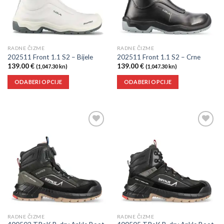
RADNE ČIZME
RADNE ČIZME
202511 Front 1.1 S2 – Bijele
202511 Front 1.1 S2 – Crne
139.00
€
139.00
€
(1,047.30 kn)
(1,047.30 kn)
ODABERI OPCIJE
ODABERI OPCIJE
Dodaj
Dodaj
u
u
listu
listu
želja
želja
RADNE ČIZME
RADNE ČIZME