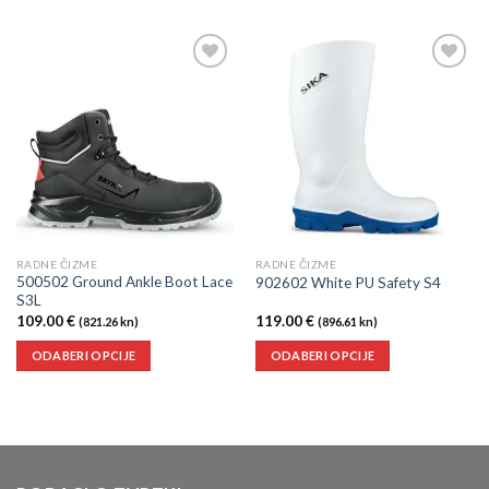
Dodaj
Dodaj
u
u
listu
listu
želja
želja
RADNE ČIZME
RADNE ČIZME
500502 Ground Ankle Boot Lace
902602 White PU Safety S4
S3L
109.00
€
119.00
€
(821.26 kn)
(896.61 kn)
ODABERI OPCIJE
ODABERI OPCIJE