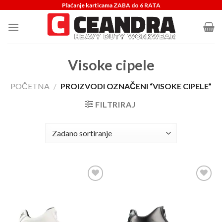
Skip
Plaćanje karticama ZABA do 6 RATA
to
content
Visoke cipele
POČETNA
/
PROIZVODI OZNAČENI “VISOKE CIPELE”
FILTRIRAJ
Dodaj
Dodaj
u
u
listu
listu
želja
želja