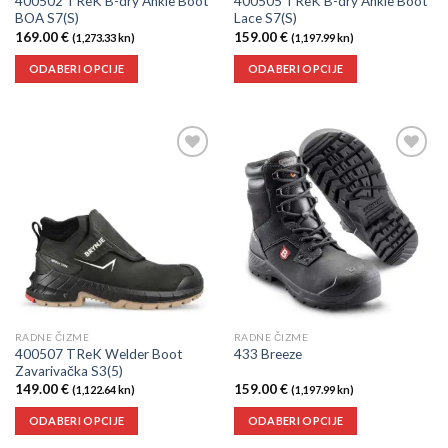
400502 TReK B-dry Ankle Boot
400505 TReK B-dry Ankle Boot
BOA S7(S)
Lace S7(S)
169.00
€
159.00
€
(1,273.33 kn)
(1,197.99 kn)
ODABERI OPCIJE
ODABERI OPCIJE
Dodaj
Dodaj
u
u
listu
listu
želja
želja
RADNE ČIZME
RADNE ČIZME
400507 TReK Welder Boot
433 Breeze
Zavarivačka S3(5)
149.00
€
159.00
€
(1,122.64 kn)
(1,197.99 kn)
ODABERI OPCIJE
ODABERI OPCIJE