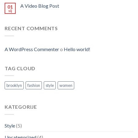
A Video Blog Post
01
sij
RECENT COMMENTS
A WordPress Commenter
o
Hello world!
TAG CLOUD
brooklyn
fashion
style
women
KATEGORIJE
Style
(5)
Uncategorized
(4)