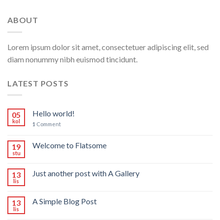
ABOUT
Lorem ipsum dolor sit amet, consectetuer adipiscing elit, sed
diam nonummy nibh euismod tincidunt.
LATEST POSTS
Hello world!
05
kol
1
Comment
Welcome to Flatsome
19
stu
Just another post with A Gallery
13
lis
A Simple Blog Post
13
lis