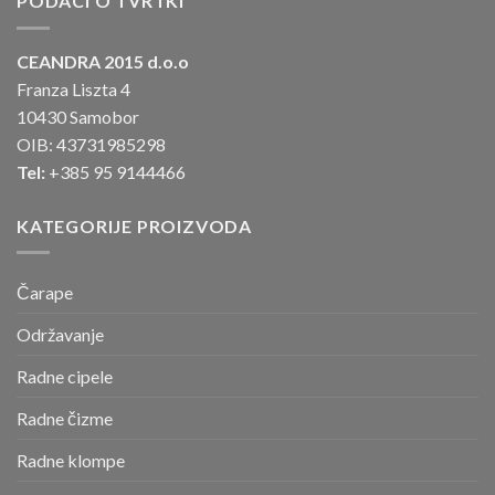
PODACI O TVRTKI
CEANDRA 2015 d.o.o
Franza Liszta 4
10430 Samobor
OIB: 43731985298
Tel:
+385 95 9144466
KATEGORIJE PROIZVODA
Čarape
Održavanje
Radne cipele
Radne čizme
Radne klompe