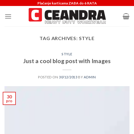
Skip
Plaćanje karticama ZABA do 6 RATA
to
content
TAG ARCHIVES:
STYLE
STYLE
Just a cool blog post with Images
POSTED ON
30/12/2013
BY
ADMIN
30
pro