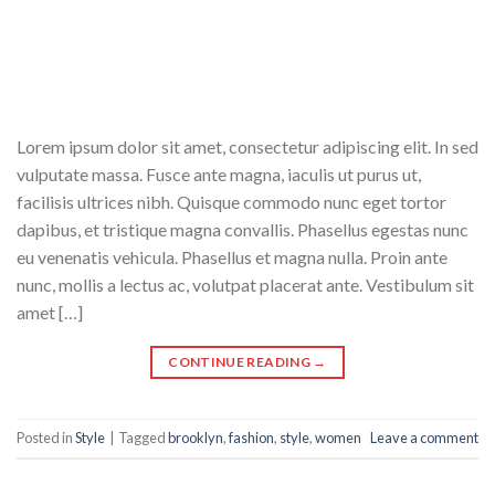
Lorem ipsum dolor sit amet, consectetur adipiscing elit. In sed
vulputate massa. Fusce ante magna, iaculis ut purus ut,
facilisis ultrices nibh. Quisque commodo nunc eget tortor
dapibus, et tristique magna convallis. Phasellus egestas nunc
eu venenatis vehicula. Phasellus et magna nulla. Proin ante
nunc, mollis a lectus ac, volutpat placerat ante. Vestibulum sit
amet […]
CONTINUE READING
→
Posted in
Style
|
Tagged
brooklyn
,
fashion
,
style
,
women
Leave a comment