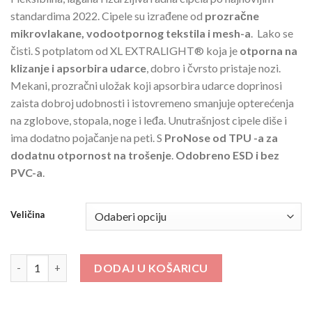
standardima 2022. Cipele su izrađene od
prozračne
mikrovlakane, vodootpornog tekstila i mesh-a
. Lako se
čisti. S potplatom od XL EXTRALIGHT® koja je
otporna na
klizanje i apsorbira udarce
, dobro i čvrsto pristaje nozi.
Mekani, prozračni uložak koji apsorbira udarce doprinosi
zaista dobroj udobnosti i istovremeno smanjuje opterećenja
na zglobove, stopala, noge i leđa. Unutrašnjost cipele diše i
ima dodatno pojačanje na peti. S
ProNose od TPU -a za
dodatnu otpornost na trošenje
.
Odobreno ESD i bez
PVC-a
.
Veličina
801 Razor S1 količina
DODAJ U KOŠARICU