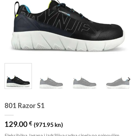
801 Razor S1
129.00
€
(971.95 kn)
Fleksibilna, lagana i izdržljiva radna cipela po najnovijim