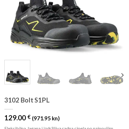
3102 Bolt S1PL
129.00
€
(971.95 kn)
Fleksibilna, lagana i izdržljiva radna cipela po najnovijim