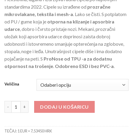
standardima 2022. Cipele su izrađene od
prozračne
mikrovlakane, tekstila i mesh-a
. Lako se čisti. S potplatom
od PU / gume koja je
otporna na klizanje i apsorbira
udarce
, dobro i čvrsto pristaje nozi. Mekani, prozračni
uložak koji apsorbira udarce doprinosi zaista dobroj
udobnosti i istovremeno smanjuje opterećenja na zglobove,
stopala, noge i leđa. Unutrašnjost cipele diše i ima dodatno
pojačanje na peti. S
ProNose od TPU -a za dodatnu
otpornost na trošenje
.
Odobreno ESD i bez PVC-a
.
Veličina
3102 Bolt S1PL količina
DODAJ U KOŠARICU
TEČAJ: 1 EUR = 7,53450 HRK