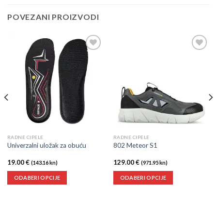
POVEZANI PROIZVODI
Dodaj
Dodaj
u
u
listu
listu
želja
želja
RADNE CIPELE
RADNE CIPELE
Univerzalni uložak za obuću
802 Meteor S1
19.00
€
129.00
€
(143.16 kn)
(971.95 kn)
ODABERI OPCIJE
ODABERI OPCIJE