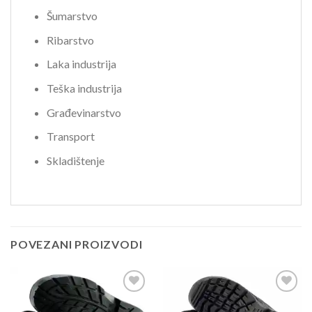
Šumarstvo
Ribarstvo
Laka industrija
Teška industrija
Građevinarstvo
Transport
Skladištenje
POVEZANI PROIZVODI
Dodaj
Dodaj
u
u