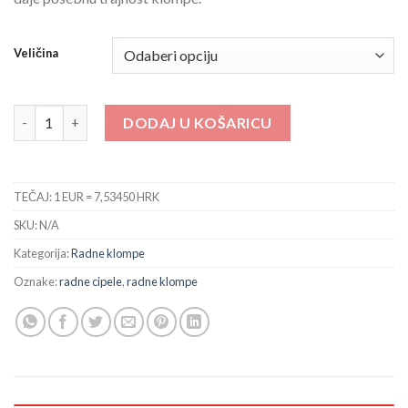
Veličina
110 Flex Fit S3 količina
DODAJ U KOŠARICU
TEČAJ: 1 EUR = 7,53450 HRK
SKU:
N/A
Kategorija:
Radne klompe
Oznake:
radne cipele
,
radne klompe