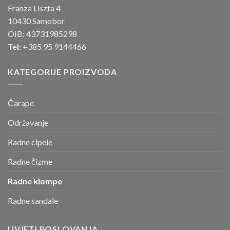
Franza Liszta 4
10430 Samobor
OIB: 43731985298
Tel:
+385 95 9144466
KATEGORIJE PROIZVODA
Čarape
Održavanje
Radne cipele
Radne čizme
Radne klompe
Radne sandale
UVJETI POSLOVANJA