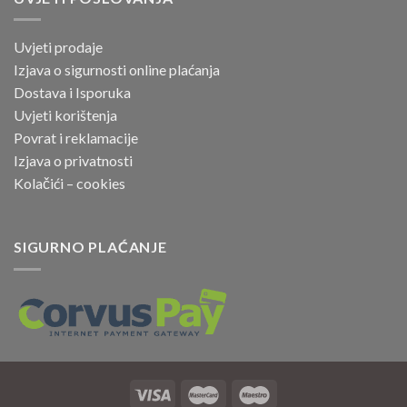
Uvjeti prodaje
Izjava o sigurnosti online
plaćanja
Dostava i Isporuka
Uvjeti korištenja
Povrat i reklamacije
Izjava o privatnosti
Kolačići – cookies
SIGURNO PLAĆANJE