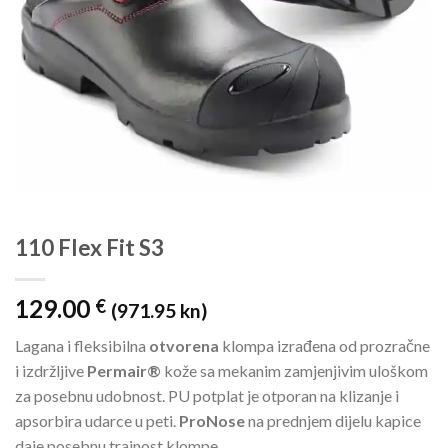
110 Flex Fit S3
129.00
€
(971.95 kn)
Lagana i fleksibilna
otvorena
klompa izrađena od prozračne
i izdržljive
Permair®
kože sa mekanim zamjenjivim uloškom
za posebnu udobnost. PU potplat je otporan na klizanje i
apsorbira udarce u peti.
ProNose
na prednjem dijelu kapice
daje posebnu trajnost klompe.