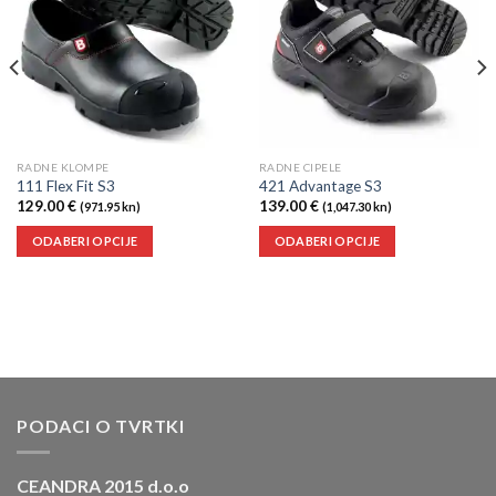
listu
listu
želja
želja
RADNE KLOMPE
RADNE CIPELE
111 Flex Fit S3
421 Advantage S3
129.00
€
139.00
€
(971.95 kn)
(1,047.30 kn)
ODABERI OPCIJE
ODABERI OPCIJE
PODACI O TVRTKI
CEANDRA 2015 d.o.o