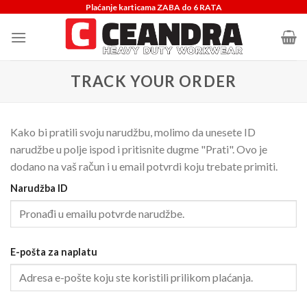
Skip
Plaćanje karticama ZABA do 6 RATA
to
content
TRACK YOUR ORDER
Kako bi pratili svoju narudžbu, molimo da unesete ID
narudžbe u polje ispod i pritisnite dugme "Prati". Ovo je
dodano na vaš račun i u email potvrdi koju trebate primiti.
Narudžba ID
E-pošta za naplatu