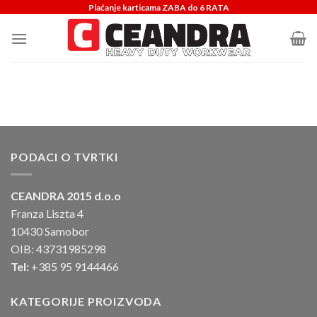
Skip
Plaćanje karticama ZABA do 6 RATA
to
content
PODACI O TVRTKI
CEANDRA 2015 d.o.o
Franza Liszta 4
10430 Samobor
OIB: 43731985298
Tel:
+385 95 9144466
KATEGORIJE PROIZVODA