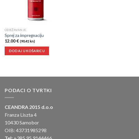
ODRŽAVANJE
Sprej za impregnaciju
12.00
€
(90.41 kn)
DODAJ U KOŠARICU
PODACI O TVRTKI
CEANDRA 2015 d.o.o
Franza Liszta 4
10430 Samobor
OIB: 43731985298
Tel:
+385 95 9144466