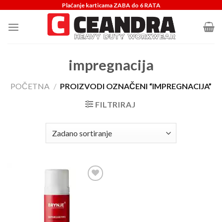
Skip
Plaćanje karticama ZABA do 6 RATA
to
content
impregnacija
POČETNA
/
PROIZVODI OZNAČENI “IMPREGNACIJA”
FILTRIRAJ
Dodaj
u
listu
želja