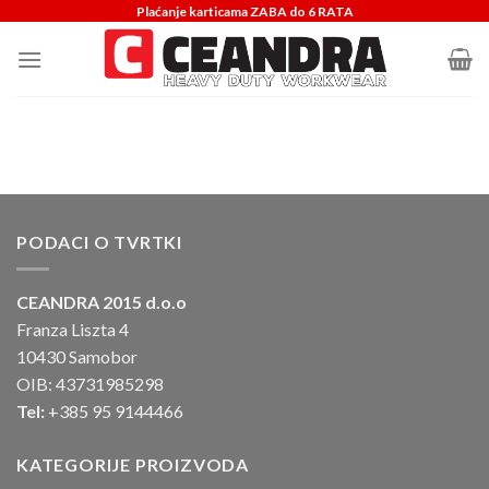
Skip
Plaćanje karticama ZABA do 6 RATA
to
content
PODACI O TVRTKI
CEANDRA 2015 d.o.o
Franza Liszta 4
10430 Samobor
OIB: 43731985298
Tel:
+385 95 9144466
KATEGORIJE PROIZVODA