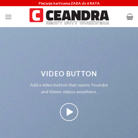
Skip
Plaćanje karticama ZABA do 6 RATA
to
content
VIDEO BUTTON
Add a video button that opens Youtube
and Viemo videos anywhere.