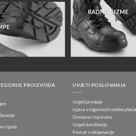
RADNE ČIZME
MPE
TEGORIJE PROIZVODA
UVJETI POSLOVANJA
Uvjeti prodaje
ape
Izjava o sigurnosti online
plaća
žavanje
Dostava i Isporuka
Uvjeti korištenja
e cipele
Povrat i reklamacije