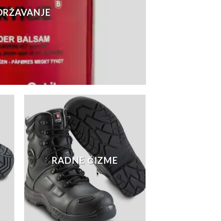
DRŽAVANJE
RADNE ČIZME