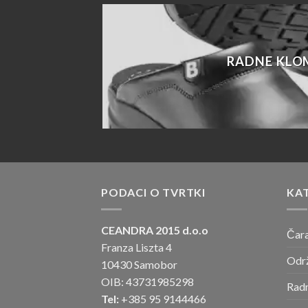
RADNE KLO
PODACI O TVRTKI
KA
CEANDRA 2015 d.o.o
Čar
Franza Liszta 4
Odr
10430 Samobor
OIB: 43731985298
Radn
Tel:
+385 95 9144466