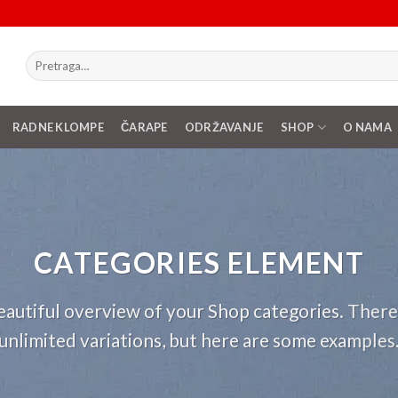
Pretraži:
RADNE KLOMPE
ČARAPE
ODRŽAVANJE
SHOP
O NAMA
CATEGORIES ELEMENT
autiful overview of your Shop categories. There
unlimited variations, but here are some examples