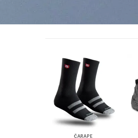
SANDALE
ČARAPE