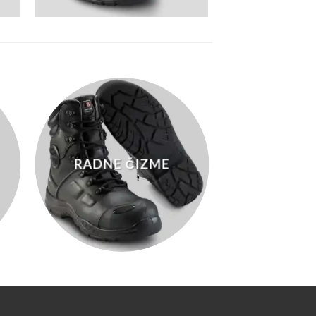
RADNE ČIZME