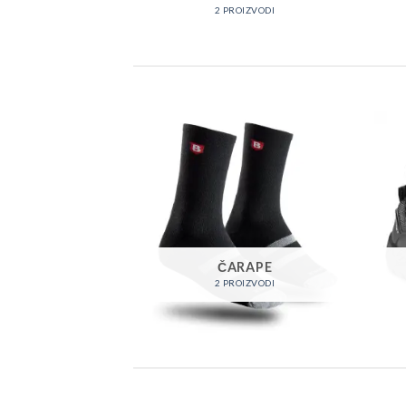
OIZVODI
2 PROIZVODI
SANDALE
ČARAPE
OIZVODI
2 PROIZVODI