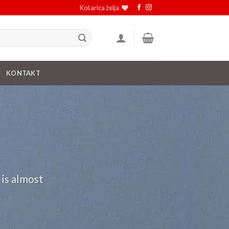
Košarica želja
KONTAKT
 is almost
.