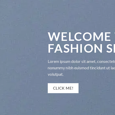
COME TO OUR
ION SHOP
sit amet, consectetuer adipiscing elit, sed diam
mod tincidunt ut laoreet dolore magna aliquam erat